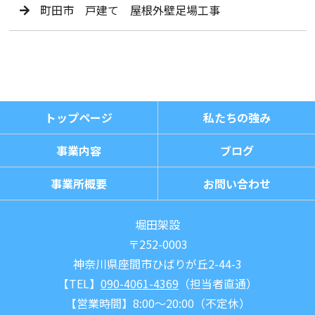
町田市 戸建て 屋根外壁足場工事
トップページ
私たちの強み
事業内容
ブログ
事業所概要
お問い合わせ
堀田架設
〒252-0003
神奈川県座間市ひばりが丘2-44-3
【TEL】
090-4061-4369
（担当者直通）
【営業時間】8:00～20:00（不定休）